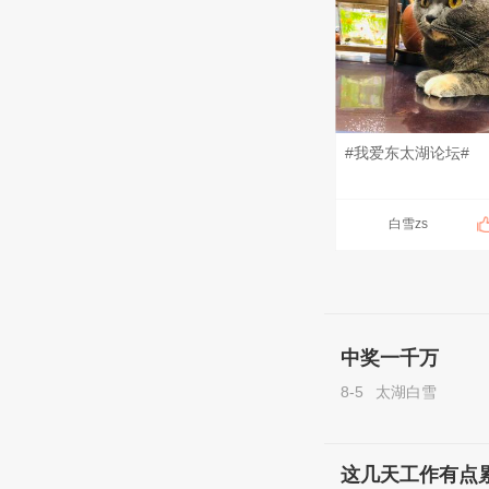
#我爱东太湖论坛#
白雪zs
中奖一千万
8-5
太湖白雪
这几天工作有点