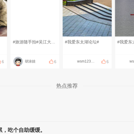
#旅游随手拍#吴江大道的晚夏
#我爱东太湖论坛#
#我爱东
胡涂娃
wsm123456
6
6
6
热点推荐
累，吃个自助缓缓。