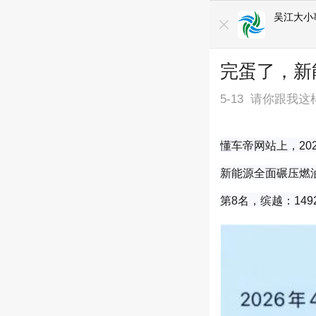
吴江大小
完蛋了，新
5-13
请你跟我这
懂车帝网站上，20
新能源全面碾压燃
第8名，
缤越：14