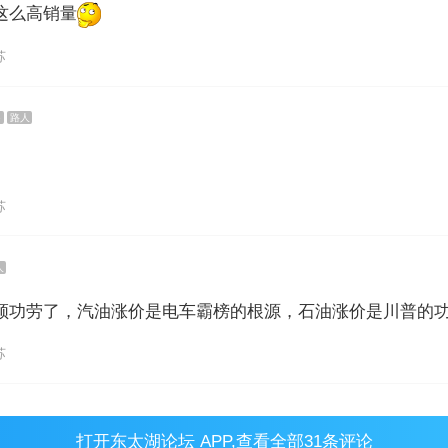
这么高销量
苏
6
路人
苏
人
领功劳了，汽油涨价是电车霸榜的根源，石油涨价是川普的
苏
打开
东太湖论坛 APP
,查看全部31条评论